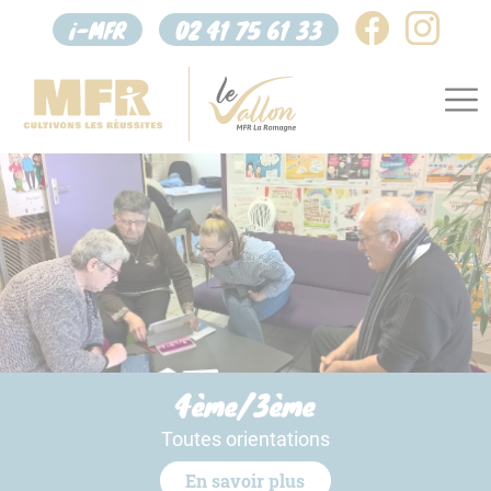
Panneau de gestion des cookies
i-MFR
02 41 75 61 33
4ème/3ème
Toutes orientations
En savoir plus