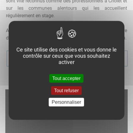
sont vite reconnus comme des professionnels à Cholet et
sur les communes alentours qui les accueillent
régulièrement en stage.
A la Romagne, c'est le rythme de la formation qui diffère
de celui proposé par les lycées de Cholet et de Beaupréau.
Ce site utilise des cookies et vous donne le
contrôle sur ceux que vous souhaitez
En savoir plus
activer
La MFR en vidéo
Tout accepter
Tout refuser
Personnaliser