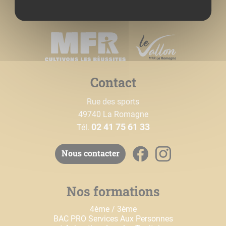
Contact
Rue des sports
49740 La Romagne
02 41 75 61 33
Tél.
Nous contacter
Nos formations
4ème / 3ème
BAC PRO Services Aux Personnes